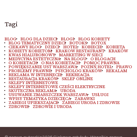
Tagi
BLOG
BLOG DLA DZIECI
BLOGI
BLOG KOBIETY
BLOG TEMATYCZNY DZIECI
BOTOKS
BOTOX
CIEKAWY BLOG
DZIECI
HOTEL
KOBIECIE
KOBIETA
KOBIETY KOBIETOM
KRAKOW RESTAURANT
KRAKÓW
KWAS HIALURONOWY
MARKETING W SIECI
MEDYCYNA ESTETYCZNA
NA BLOGU
O BLOGACH
O KOBIETACH
O NAS KOBIETACH
POMOC PRAWNA
POWIĘKSZANIE UST WARSZAWA
POZNŃ HOTEL
PRAWO
PROBLEMY PRAWNE
PSYCHOLOG KRAKÓW
REKALAM
REKLAMA W INTERNECIE
REKREACJA
RESTAURACJA KRAKÓW
SKLEP ONLINE
SKLEPY INTERNETOWE
SKLEPY INTERNETOWE CZEŚCI ELEKTRYCZNE
SKUTECZNA REKLAMA
URODA
USUWANIE ZMARSZCZEK WARSZAWA
USŁUGI
WPISY TEMATYKA DZIECIĘCA
ZABAWKI
ZABIEGI UPIEKSZAJACE
ZABIEGI URODA I ZDROWIE
ZDROWIE
ZDROWIE I URODA