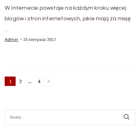
W Internecie powstaje na każdym kroku więcej
blogów i stron internetowych, jakie mają za misję
…
25 sierpnia 2012
Admin
Stronicowanie
1
2
…
4
Strona
Strona
Strona
wpisów
Szukaj: