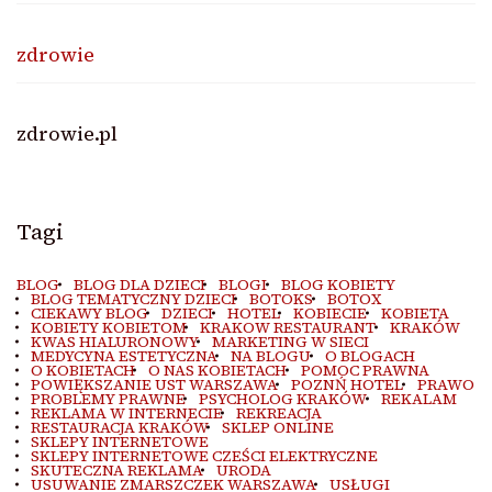
zdrowie
zdrowie.pl
Tagi
BLOG
BLOG DLA DZIECI
BLOGI
BLOG KOBIETY
BLOG TEMATYCZNY DZIECI
BOTOKS
BOTOX
CIEKAWY BLOG
DZIECI
HOTEL
KOBIECIE
KOBIETA
KOBIETY KOBIETOM
KRAKOW RESTAURANT
KRAKÓW
KWAS HIALURONOWY
MARKETING W SIECI
MEDYCYNA ESTETYCZNA
NA BLOGU
O BLOGACH
O KOBIETACH
O NAS KOBIETACH
POMOC PRAWNA
POWIĘKSZANIE UST WARSZAWA
POZNŃ HOTEL
PRAWO
PROBLEMY PRAWNE
PSYCHOLOG KRAKÓW
REKALAM
REKLAMA W INTERNECIE
REKREACJA
RESTAURACJA KRAKÓW
SKLEP ONLINE
SKLEPY INTERNETOWE
SKLEPY INTERNETOWE CZEŚCI ELEKTRYCZNE
SKUTECZNA REKLAMA
URODA
USUWANIE ZMARSZCZEK WARSZAWA
USŁUGI