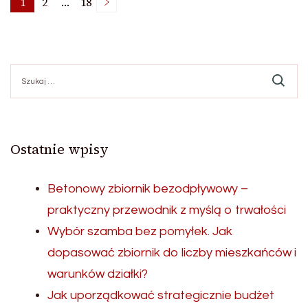
Stronicowanie
1
2
…
18
Strona
Strona
Strona
wpisów
Szukaj:
Ostatnie wpisy
Betonowy zbiornik bezodpływowy –
praktyczny przewodnik z myślą o trwałości
Wybór szamba bez pomyłek. Jak
dopasować zbiornik do liczby mieszkańców i
warunków działki?
Jak uporządkować strategicznie budżet