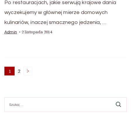
Po restauracjach, jakie serwują krajowe dania
wyczekujemy w głównej mierze domowych
kulinariów, inaczej smacznego jedzenia, …
2 listopada 2014
Admin
Stronicowanie
1
2
Strona
Strona
wpisów
Szukaj: