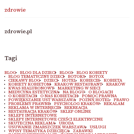
zdrowie
zdrowie.pl
Tagi
BLOG
BLOG DLA DZIECI
BLOGI
BLOG KOBIETY
BLOG TEMATYCZNY DZIECI
BOTOKS
BOTOX
CIEKAWY BLOG
DZIECI
HOTEL
KOBIECIE
KOBIETA
KOBIETY KOBIETOM
KRAKOW RESTAURANT
KRAKÓW
KWAS HIALURONOWY
MARKETING W SIECI
MEDYCYNA ESTETYCZNA
NA BLOGU
O BLOGACH
O KOBIETACH
O NAS KOBIETACH
POMOC PRAWNA
POWIĘKSZANIE UST WARSZAWA
POZNŃ HOTEL
PRAWO
PROBLEMY PRAWNE
PSYCHOLOG KRAKÓW
REKALAM
REKLAMA W INTERNECIE
REKREACJA
RESTAURACJA KRAKÓW
SKLEP ONLINE
SKLEPY INTERNETOWE
SKLEPY INTERNETOWE CZEŚCI ELEKTRYCZNE
SKUTECZNA REKLAMA
URODA
USUWANIE ZMARSZCZEK WARSZAWA
USŁUGI
WPISY TEMATYKA DZIECIĘCA
ZABAWKI