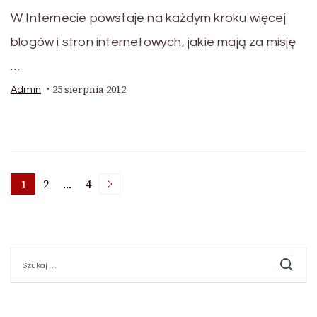
W Internecie powstaje na każdym kroku więcej
blogów i stron internetowych, jakie mają za misję
…
25 sierpnia 2012
Admin
Stronicowanie
1
2
…
4
Strona
Strona
Strona
wpisów
Szukaj: