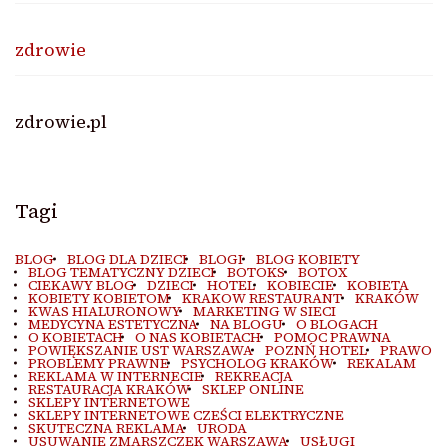
zdrowie
zdrowie.pl
Tagi
BLOG
BLOG DLA DZIECI
BLOGI
BLOG KOBIETY
BLOG TEMATYCZNY DZIECI
BOTOKS
BOTOX
CIEKAWY BLOG
DZIECI
HOTEL
KOBIECIE
KOBIETA
KOBIETY KOBIETOM
KRAKOW RESTAURANT
KRAKÓW
KWAS HIALURONOWY
MARKETING W SIECI
MEDYCYNA ESTETYCZNA
NA BLOGU
O BLOGACH
O KOBIETACH
O NAS KOBIETACH
POMOC PRAWNA
POWIĘKSZANIE UST WARSZAWA
POZNŃ HOTEL
PRAWO
PROBLEMY PRAWNE
PSYCHOLOG KRAKÓW
REKALAM
REKLAMA W INTERNECIE
REKREACJA
RESTAURACJA KRAKÓW
SKLEP ONLINE
SKLEPY INTERNETOWE
SKLEPY INTERNETOWE CZEŚCI ELEKTRYCZNE
SKUTECZNA REKLAMA
URODA
USUWANIE ZMARSZCZEK WARSZAWA
USŁUGI