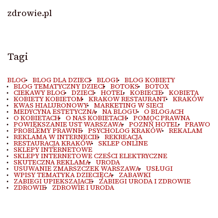
zdrowie.pl
Tagi
BLOG
BLOG DLA DZIECI
BLOGI
BLOG KOBIETY
BLOG TEMATYCZNY DZIECI
BOTOKS
BOTOX
CIEKAWY BLOG
DZIECI
HOTEL
KOBIECIE
KOBIETA
KOBIETY KOBIETOM
KRAKOW RESTAURANT
KRAKÓW
KWAS HIALURONOWY
MARKETING W SIECI
MEDYCYNA ESTETYCZNA
NA BLOGU
O BLOGACH
O KOBIETACH
O NAS KOBIETACH
POMOC PRAWNA
POWIĘKSZANIE UST WARSZAWA
POZNŃ HOTEL
PRAWO
PROBLEMY PRAWNE
PSYCHOLOG KRAKÓW
REKALAM
REKLAMA W INTERNECIE
REKREACJA
RESTAURACJA KRAKÓW
SKLEP ONLINE
SKLEPY INTERNETOWE
SKLEPY INTERNETOWE CZEŚCI ELEKTRYCZNE
SKUTECZNA REKLAMA
URODA
USUWANIE ZMARSZCZEK WARSZAWA
USŁUGI
WPISY TEMATYKA DZIECIĘCA
ZABAWKI
ZABIEGI UPIEKSZAJACE
ZABIEGI URODA I ZDROWIE
ZDROWIE
ZDROWIE I URODA